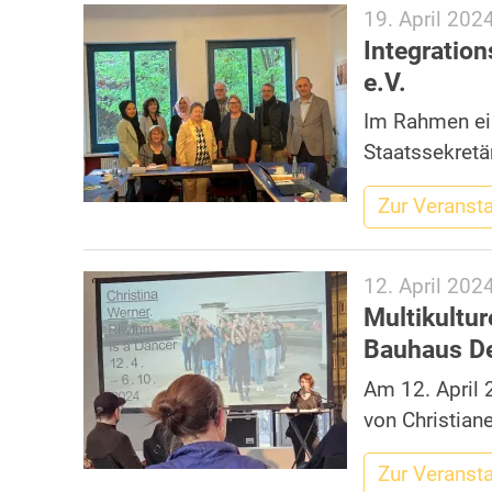
19. April 202
Integratio
e.V.
Im Rahmen ein
Staatssekretär
Zur Veranst
12. April 202
Multikultur
Bauhaus D
Am 12. April 
von Christiane
Zur Veranst