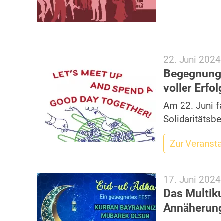
22. Juni 2024
Begegnungs
voller Erfol
Am 22. Juni f
Solidaritätsb
Zur Veranst
17. Juni 2024
Das Multiku
Annäherung