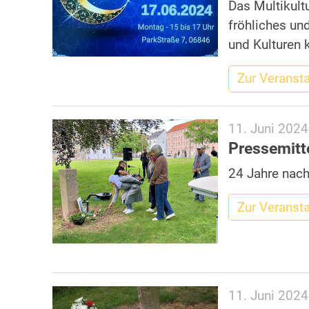
Das Multikult
fröhliches un
und Kulturen
Zur Veranst
11. Juni 2024
Pressemitt
24 Jahre nach
Zur Veranst
11. Juni 2024